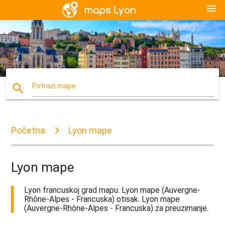
menu
search
Potrazi mape
Početna
Lyon mape
Lyon mape
Lyon francuskoj grad mapu. Lyon mape (Auvergne-
Rhône-Alpes - Francuska) otisak. Lyon mape
(Auvergne-Rhône-Alpes - Francuska) za preuzimanje.