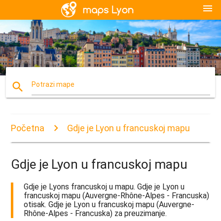
menu
search
Potrazi mape
Početna
Gdje je Lyon u francuskoj mapu
Gdje je Lyon u francuskoj mapu
Gdje je Lyons francuskoj u mapu. Gdje je Lyon u
francuskoj mapu (Auvergne-Rhône-Alpes - Francuska)
otisak. Gdje je Lyon u francuskoj mapu (Auvergne-
Rhône-Alpes - Francuska) za preuzimanje.